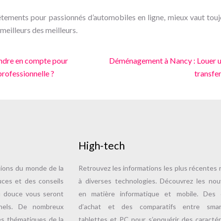
vêtements pour passionnés d’automobiles en ligne, mieux vaut tou
 meilleurs des meilleurs.
rendre en compte pour
Déménagement à Nancy : Louer un 
professionnelle ?
transfer
High-tech
tions du monde de la
Retrouvez les informations les plus récentes r
uces et des conseils
à diverses technologies. Découvrez les no
u douce vous seront
en matière informatique et mobile. Des c
nnels. De nombreux
d’achat et des comparatifs entre smar
es thématiques de la
tablettes et PC pour s’enquérir des caractér