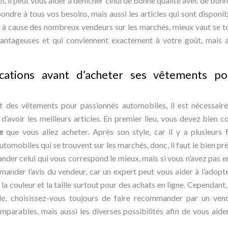
l, il peut vous aider à dénicher celui de bonne qualité avec de bonn
ondre à tous vos besoins, mais aussi les articles qui sont disponi
, à cause des nombreux vendeurs sur les marchés, mieux vaut se t
vantageuses et qui conviennent exactement à votre goût, mais au
ications avant d’acheter ses vêtements po
t des vêtements pour passionnés automobiles, il est nécessaire
 d’avoir les meilleurs articles. En premier lieu, vous devez bien co
e
que vous allez acheter. Après son style, car il y a plusieurs 
omobiles qui se trouvent sur les marchés, donc, il faut le bien préc
nder celui qui vous correspond le mieux, mais si vous n’avez pas 
emander l’avis du vendeur, car un expert peut vous aider à l’adopt
la couleur et la taille surtout pour des achats en ligne. Cependant, 
e, choisissez-vous toujours de faire recommander par un vende
mparables, mais aussi les diverses possibilités afin de vous aider