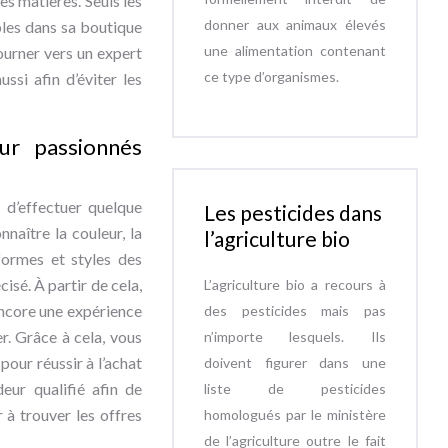
es matières. Seuls les
donner aux animaux élevés
bles dans sa boutique
une alimentation contenant
ourner vers un expert
ce type d’organismes.
ssi afin d’éviter les
ur passionnés
 d’effectuer quelque
Les pesticides dans
nnaître la couleur, la
l’agriculture bio
formes et styles des
isé. À partir de cela,
L’agriculture bio a recours à
encore une expérience
des pesticides mais pas
er. Grâce à cela, vous
n’importe lesquels. Ils
pour réussir à l’achat
doivent figurer dans une
ur qualifié afin de
liste de pesticides
 à trouver les offres
homologués par le ministère
de l’agriculture outre le fait