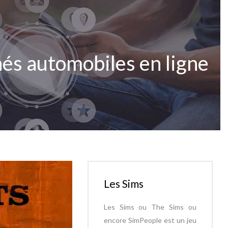
és automobiles en ligne
Les Sims
Les Sims ou The Sims ou
encore SimPeople est un jeu