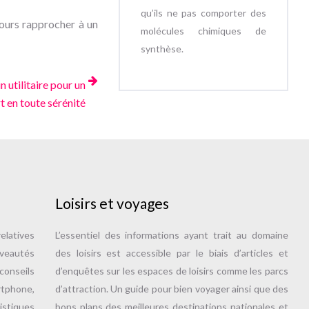
qu’ils ne pas comporter des
jours rapprocher à un
molécules chimiques de
synthèse.
utilitaire pour un
t en toute sérénité
Loisirs et voyages
elatives
L’essentiel des informations ayant trait au domaine
uveautés
des loisirs est accessible par le biais d’articles et
onseils
d’enquêtes sur les espaces de loisirs comme les parcs
tphone,
d’attraction. Un guide pour bien voyager ainsi que des
istiques
bons plans des meilleures destinations nationales et