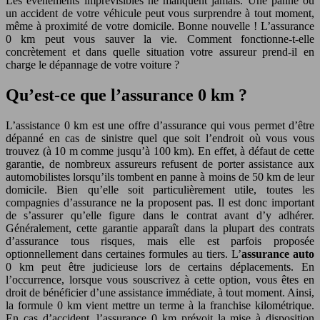
Les événements imprévisibles ne manquent jamais. Une panne ou
un accident de votre véhicule peut vous surprendre à tout moment,
même à proximité de votre domicile. Bonne nouvelle ! L’assurance
0 km peut vous sauver la vie. Comment fonctionne-t-elle
concrètement et dans quelle situation votre assureur prend-il en
charge le dépannage de votre voiture ?
Qu’est-ce que l’assurance 0 km ?
L’assistance 0 km est une offre d’assurance qui vous permet d’être
dépanné en cas de sinistre quel que soit l’endroit où vous vous
trouvez (à 10 m comme jusqu’à 100 km). En effet, à défaut de cette
garantie, de nombreux assureurs refusent de porter assistance aux
automobilistes lorsqu’ils tombent en panne à moins de 50 km de leur
domicile. Bien qu’elle soit particulièrement utile, toutes les
compagnies d’assurance ne la proposent pas. Il est donc important
de s’assurer qu’elle figure dans le contrat avant d’y adhérer.
Généralement, cette garantie apparaît dans la plupart des contrats
d’assurance tous risques, mais elle est parfois proposée
optionnellement dans certaines formules au tiers. L’
assurance auto
0 km peut être judicieuse lors de certains déplacements. En
l’occurrence, lorsque vous souscrivez à cette option, vous êtes en
droit de bénéficier d’une assistance immédiate, à tout moment. Ainsi,
la formule 0 km vient mettre un terme à la franchise kilométrique.
En cas d’accident, l’assurance 0 km prévoit la mise à disposition