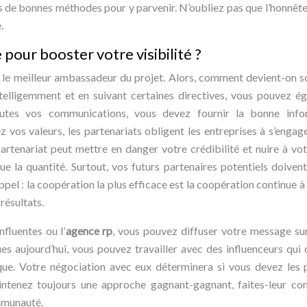
as de bonnes méthodes pour y parvenir. N’oubliez pas que l’honnêt
.
pour booster votre visibilité ?
s le meilleur ambassadeur du projet. Alors, comment devient-on 
elligemment et en suivant certaines directives, vous pouvez é
tes vos communications, vous devez fournir la bonne info
ez vos valeurs, les partenariats obligent les entreprises à s’engag
rtenariat peut mettre en danger votre crédibilité et nuire à vot
ue la quantité. Surtout, vos futurs partenaires potentiels doive
ppel : la coopération la plus efficace est la coopération continue 
résultats.
nfluentes ou l’
agence rp
, vous pouvez diffuser votre message sur
aujourd’hui, vous pouvez travailler avec des influenceurs qu
que. Votre négociation avec eux déterminera si vous devez les p
ntenez toujours une approche gagnant-gagnant, faites-leur conf
ommunauté.