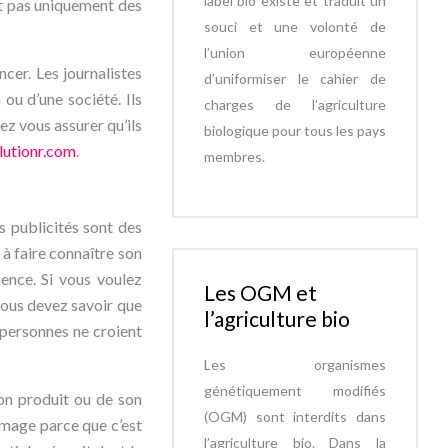
label bio existe et traduit un
nt pas uniquement des
souci et une volonté de
l’union européenne
cer. Les journalistes
d’uniformiser le cahier de
ou d’une société. Ils
charges de l’agriculture
z vous assurer qu’ils
biologique pour tous les pays
lutionr.com
.
membres.
es publicités sont des
 à faire connaître son
uence. Si vous voulez
Les OGM et
 vous devez savoir que
l’agriculture bio
s personnes ne croient
Les organismes
génétiquement modifiés
son produit ou de son
(OGM) sont interdits dans
rmage parce que c’est
l’agriculture bio. Dans la