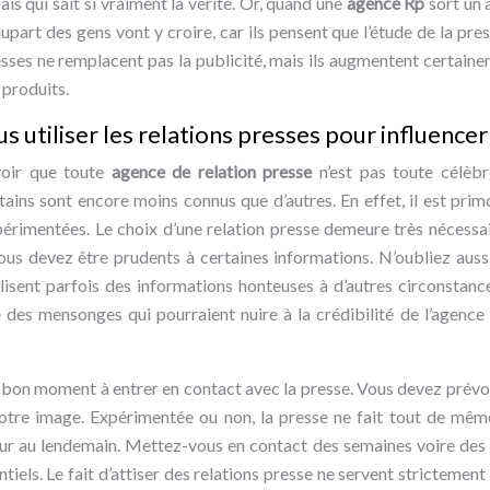
ais qui sait si vraiment la vérité. Or, quand une
agence Rp
sort un 
upart des gens vont y croire, car ils pensent que l’étude de la pr
resses ne remplacent pas la publicité, mais ils augmentent certain
 produits.
tiliser les relations presses pour influencer 
voir que toute
agence de relation presse
n’est pas toute célèb
tains sont encore moins connus que d’autres. En effet, il est primo
érimentées. Le choix d’une relation presse demeure très nécessaire
us devez être prudents à certaines informations. N’oubliez auss
tilisent parfois des informations honteuses à d’autres circonstan
e des mensonges qui pourraient nuire à la crédibilité de l’agence
 le bon moment à entrer en contact avec la presse. Vous devez prév
votre image. Expérimentée ou non, la presse ne fait tout de mê
jour au lendemain. Mettez-vous en contact des semaines voire de
ntiels. Le fait d’attiser des relations presse ne servent strictement