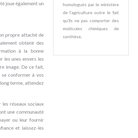
eté joue également un
homologués par le ministère
de l’agriculture outre le fait
qu’ils ne pas comporter des
molécules chimiques de
son propre attaché de
synthèse.
galement obtenir des
rmation à la bonne
er les unes envers les
re image. De ce fait,
nt se conformer à vos
à long terme, attendez
 les réseaux sociaux
i ont une communauté
ayer ou leur fournir
iance et laissez-les