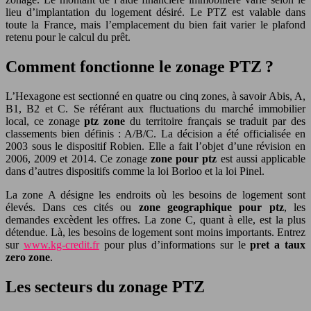
lieu d’implantation du logement désiré. Le PTZ est valable dans
toute la France, mais l’emplacement du bien fait varier le plafond
retenu pour le calcul du prêt.
Comment fonctionne le zonage PTZ ?
L’Hexagone est sectionné en quatre ou cinq zones, à savoir Abis, A,
B1, B2 et C. Se référant aux fluctuations du marché immobilier
local, ce zonage
ptz zone
du territoire français se traduit par des
classements bien définis : A/B/C. La décision a été officialisée en
2003 sous le dispositif Robien. Elle a fait l’objet d’une révision en
2006, 2009 et 2014. Ce zonage
zone pour ptz
est aussi applicable
dans d’autres dispositifs comme la loi Borloo et la loi Pinel.
La zone A désigne les endroits où les besoins de logement sont
élevés. Dans ces cités ou
zone geographique pour ptz
, les
demandes excèdent les offres. La zone C, quant à elle, est la plus
détendue. Là, les besoins de logement sont moins importants. Entrez
sur
www.kg-credit.fr
pour plus d’informations sur le
pret a taux
zero zone
.
Les secteurs du zonage PTZ