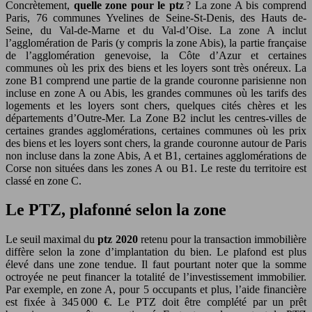
Concrètement,
quelle zone pour le ptz
? La zone A bis comprend
Paris, 76 communes Yvelines de Seine-St-Denis, des Hauts de-
Seine, du Val-de-Marne et du Val-d’Oise. La zone A inclut
l’agglomération de Paris (y compris la zone Abis), la partie française
de l’agglomération genevoise, la Côte d’Azur et certaines
communes où les prix des biens et les loyers sont très onéreux. La
zone B1 comprend une partie de la grande couronne parisienne non
incluse en zone A ou Abis, les grandes communes où les tarifs des
logements et les loyers sont chers, quelques cités chères et les
départements d’Outre-Mer. La Zone B2 inclut les centres-villes de
certaines grandes agglomérations, certaines communes où les prix
des biens et les loyers sont chers, la grande couronne autour de Paris
non incluse dans la zone Abis, A et B1, certaines agglomérations de
Corse non situées dans les zones A ou B1. Le reste du territoire est
classé en zone C.
Le PTZ, plafonné selon la zone
Le seuil maximal du
ptz 2020
retenu pour la transaction immobilière
diffère selon la zone d’implantation du bien. Le plafond est plus
élevé dans une zone tendue. Il faut pourtant noter que la somme
octroyée ne peut financer la totalité de l’investissement immobilier.
Par exemple, en zone A, pour 5 occupants et plus, l’aide financière
est fixée à 345 000 €. Le PTZ doit être complété par un prêt