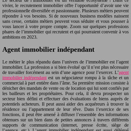
Le secteur de l’immobilier est un véritable écosystème ! Dans ce
vivier, le recrutement immobilier offre l’opportunité d’avoir une vie
professionnelle diversifiée et passionnante. Plusieurs métiers peuvent
répondre à vos besoins. Si de nouveaux business modèles naissent
sans cesse, certains métiers peuvent vous séduire et vous pousser à
vous lancer à votre propre compte. Zoom sur quelques professions
phares de l’immobilier qui recrutent et qui pourraient convenir à vos
ambitions en 2023.
Agent immobilier indépendant
Le métier le plus répandu dans l’univers de l’immobilier est l’agent
immobilier. La profession a si bien évolué qu’il n’est plus nécessaire
de travailler forcément au sein d’une agence pour l’exercer. L’
agent
immobilier indépendant
est un négociateur rompu à la tâche et un
commercial à part entière dans l’âme. Sa première mission consiste à
dénicher des mandats de vente ou de location qui lui sont confiés par
les bailleurs et les propriétaires. Pour cela, il devra prospecter un
secteur bien défini et effectuer des évaluations de biens auprès de
potentiels acheteurs. Il peut aussi aider des acquéreurs à trouver la
résidence ou l’appartement de leur rêve. Dans l’exercice de ses
fonctions, il peut être amené à diffuser l’ensemble des informations
obtenues sur un bien dans de petites annonces à travers différents
supports de communication (internet, presse écrite, siège de
l’agence, etc.). L’agent immobilier indépendant est aussi délégué