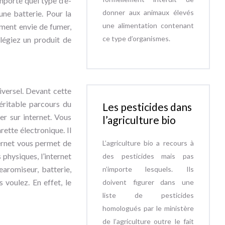
importe quel type d’e-
donner aux animaux élevés
une batterie. Pour la
une alimentation contenant
emment envie de fumer,
ce type d’organismes.
légiez un produit de
iversel. Devant cette
éritable parcours du
Les pesticides dans
er sur internet. Vous
l’agriculture bio
ette électronique. Il
ternet vous permet de
L’agriculture bio a recours à
physiques, l’internet
des pesticides mais pas
earomiseur, batterie,
n’importe lesquels. Ils
 voulez. En effet, le
doivent figurer dans une
liste de pesticides
homologués par le ministère
de l’agriculture outre le fait