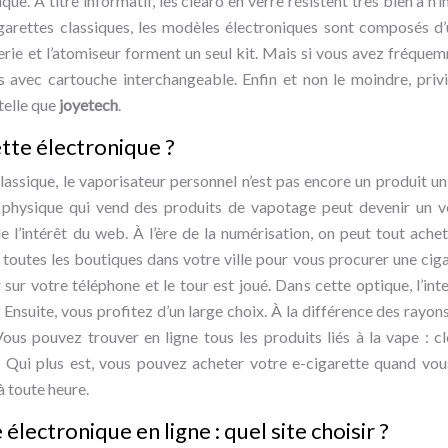
que. À titre informatif, les clearo en verre résistent très bien à n’
igarettes classiques, les modèles électroniques sont composés d’
tterie et l’atomiseur forment un seul kit. Mais si vous avez fréqu
 avec cartouche interchangeable. Enfin et non le moindre, privi
telle que
joyetech
.
tte électronique ?
lassique, le vaporisateur personnel n’est pas encore un produit un
n physique qui vend des produits de vapotage peut devenir un v
e l’intérêt du web. À l’ère de la numérisation, on peut tout achet
 toutes les boutiques dans votre ville pour vous procurer une cigar
sur votre téléphone et le tour est joué. Dans cette optique, l’in
suite, vous profitez d’un large choix. À la différence des rayons 
Vous pouvez trouver en ligne tous les produits liés à la vape : cl
 Qui plus est, vous pouvez acheter votre e-cigarette quand vous
à toute heure.
électronique en ligne : quel site choisir ?