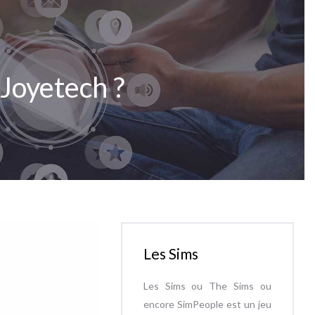
 Joyetech ?
Les Sims
Les Sims ou The Sims ou
encore SimPeople est un jeu