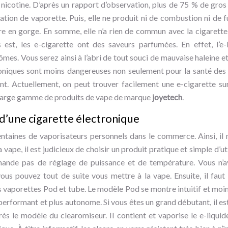
s nicotine. D’après un rapport d’observation, plus de 75 % de gros
isation de vaporette. Puis, elle ne produit ni de combustion ni de
e en gorge. En somme, elle n’a rien de commun avec la cigarette 
 est, les e-cigarette ont des saveurs parfumées. En effet, l’e
mes. Vous serez ainsi à l’abri de tout souci de mauvaise haleine et
roniques sont moins dangereuses non seulement pour la santé des 
nt. Actuellement, on peut trouver facilement une e-cigarette su
large gamme de produits de vape de marque
joyetech
.
 d’une cigarette électronique
ntaines de vaporisateurs personnels dans le commerce. Ainsi, il n’
vape, il est judicieux de choisir un produit pratique et simple d’uti
mande pas de réglage de puissance et de température. Vous n’a
vous pouvez tout de suite vous mettre à la vape. Ensuite, il fau
des vaporettes Pod et tube. Le modèle Pod se montre intuitif et mo
 performant et plus autonome. Si vous êtes un grand débutant, il est
ès le modèle du clearomiseur. Il contient et vaporise le e-liquid