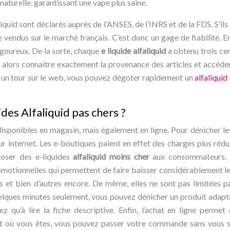
aturelle, garantissant une vape plus saine.
liquid sont déclarés auprès de l’ANSES, de l’INRS et de la FDS. S’ils
 vendus sur le marché français. C’est donc un gage de fiabilité. En
 rigoureux. De la sorte, chaque
e liquide alfaliquid
a obtenu trois ce
ors connaitre exactement la provenance des articles et accéder à
nt un tour sur le web, vous pouvez dégoter rapidement un
alfaliquid
des Alfaliquid pas chers ?
disponibles en magasin, mais également en ligne. Pour dénicher les 
sur internet. Les e-boutiques paient en effet des charges plus rédu
poser des e-liquides
alfaliquid moins cher
aux consommateurs. Il
omotionnelles qui permettent de faire baisser considérablement l
s et bien d’autres encore. De même, elles ne sont pas limitées pa
uelques minutes seulement, vous pouvez dénicher un produit adapt
vez qu’à lire la fiche descriptive. Enfin, l’achat en ligne perm
it où vous êtes, vous pouvez passer votre commande sans vous s