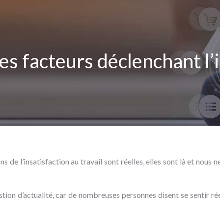
es facteurs déclenchant l’i
 de l’insatisfaction au travail sont réelles, elles sont là et nous 
uestion d’actualité, car de nombreuses personnes disent se sentir ré