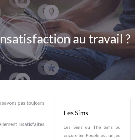
nsatisfaction au travail ?
ne savons pas toujours
Les Sims
ellement insatisfaites
Les Sims ou The Sims ou
encore SimPeople est un jeu