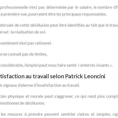
n professionnelle n’est pas déterminée par le salaire, le nombre d
i, à première vue, pourraient être les principaux responsables.
orsale de cette désillusion peut être identifiée au fait que le trav
rsel : la réalisation de soi.
 sentiment n’est pas rationnel.
i ne connaît pas de limites.
onsidérable, l’emploi peut nous faire sentir « enterrés vivants ».
atisfaction au travail selon Patrick Leoncini
is signaux d’alarme d’insatisfaction au travail.
ation physique et morale peut s’aggraver, ce qui rend plus compl
 émotionnel de désillusion.
ur les mesures à prendre peuvent sembler claires et simples, r