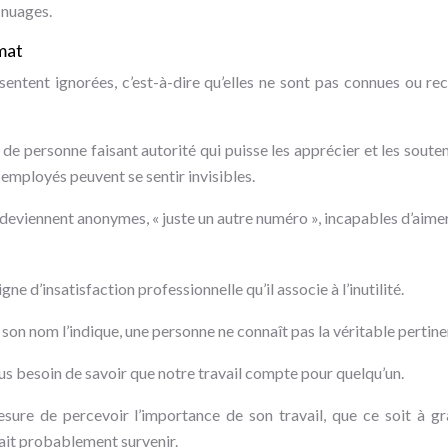
e nuages.
mat
entent ignorées, c’est-à-dire qu’elles ne sont pas connues ou rec
u de personne faisant autorité qui puisse les apprécier et les souten
s employés peuvent se sentir invisibles.
deviennent anonymes, « juste un autre numéro », incapables d’aimer 
ne d’insatisfaction professionnelle qu’il associe à l’inutilité.
son nom l’indique, une personne ne connaît pas la véritable pertine
us besoin de savoir que notre travail compte pour quelqu’un.
sure de percevoir l’importance de son travail, que ce soit à gr
rrait probablement survenir.