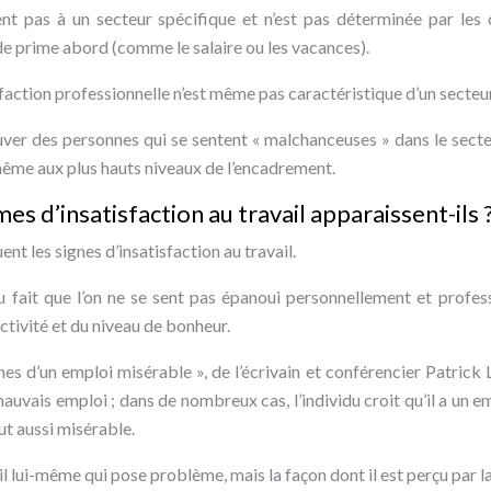
ent pas à un secteur spécifique et n’est pas déterminée par les 
de prime abord (comme le salaire ou les vacances).
sfaction professionnelle n’est même pas caractéristique d’un secteur
ver des personnes qui se sentent « malchanceuses » dans le secte
 même aux plus hauts niveaux de l’encadrement.
s d’insatisfaction au travail apparaissent-ils 
t les signes d’insatisfaction au travail.
u fait que l’on ne se sent pas épanoui personnellement et profes
ctivité et du niveau de bonheur.
gnes d’un emploi misérable », de l’écrivain et conférencier Patrick
mauvais emploi ; dans de nombreux cas, l’individu croit qu’il a un e
t aussi misérable.
ail lui-même qui pose problème, mais la façon dont il est perçu par la