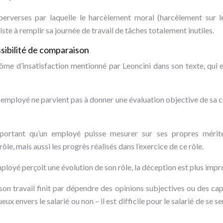
 perverses par laquelle le harcèlement moral (harcèlement sur le
iste à remplir sa journée de travail de tâches totalement inutiles.
ssibilité de comparaison
me d’insatisfaction mentionné par Leoncini dans son texte, qui e
n employé ne parvient pas à donner une évaluation objective de sa c
important qu’un employé puisse mesurer sur ses propres mérit
le, mais aussi les progrès réalisés dans l’exercice de ce rôle.
mployé perçoit une évolution de son rôle, la déception est plus imp
 son travail finit par dépendre des opinions subjectives ou des capr
eux envers le salarié ou non – il est difficile pour le salarié de se 