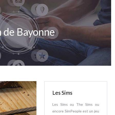
n de Bayonne
Les Sims
Les Sims ou The Sims ou
encore SimPeople est un jeu