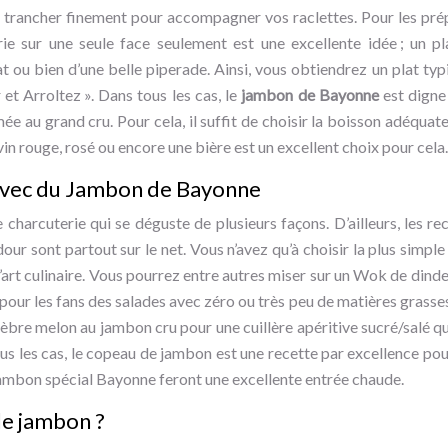
 la trancher finement pour accompagner vos raclettes. Pour les prép
rie sur une seule face seulement est une excellente idée ; un p
 ou bien d’une belle piperade. Ainsi, vous obtiendrez un plat ty
t Arroltez ». Dans tous les cas, le
jambon de Bayonne
est digne
au grand cru. Pour cela, il suffit de choisir la boisson adéquat
in rouge, rosé ou encore une bière est un excellent choix pour cela.
avec du Jambon de Bayonne
harcuterie qui se déguste de plusieurs façons. D’ailleurs, les re
our sont partout sur le net. Vous n’avez qu’à choisir la plus simple 
’art culinaire. Vous pourrez entre autres miser sur un Wok de dind
 pour les fans des salades avec zéro ou très peu de matières grasse
èbre melon au jambon cru pour une cuillère apéritive sucré/salé q
ous les cas, le copeau de jambon est une recette par excellence pou
t jambon spécial Bayonne feront une excellente entrée chaude.
e jambon ?