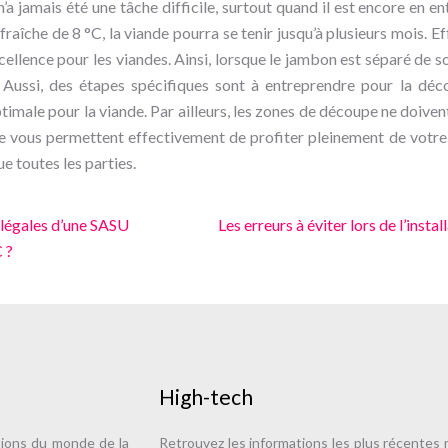
 jamais été une tâche difficile, surtout quand il est encore en en
aîche de 8 °C, la viande pourra se tenir jusqu’à plusieurs mois. Ef
ellence pour les viandes. Ainsi, lorsque le jambon est séparé de s
r. Aussi, des étapes spécifiques sont à entreprendre pour la dé
imale pour la viande. Par ailleurs, les zones de découpe ne doiven
upe vous permettent effectivement de profiter pleinement de votr
ue toutes les parties.
 légales d’une SASU
Les erreurs à éviter lors de l’instal
 ?
High-tech
tions du monde de la
Retrouvez les informations les plus récentes r