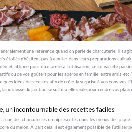
énéralement une référence quand on parle de charcuterie. Il s’agit
s étoilés n’hésitent pas à ajouter dans leurs préparations culinair
alée et affinée pour être prête à l’utilisation, cette variété part
estifs ou de vos goûters pour les apéros en famille, entre amis, etc.
elques idées de recettes afin de créer la surprise à vos convives. 
re, la noblesse du jambon se suffit à elle seule pour rendre vos plat
, un incontournable des recettes faciles
 l’une des charcuteries omniprésentes dans les menus des pique-
ore du melon. À part cela, il est également possible de l’utiliser p