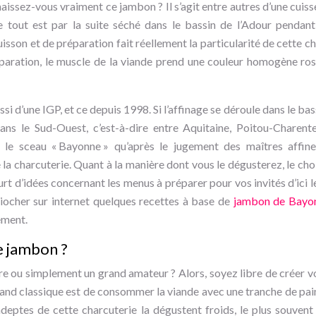
nnaissez-vous vraiment ce jambon ? Il s’agit entre autres d’une cuis
e tout est par la suite séché dans le bassin de l’Adour pendant
uisson et de préparation fait réellement la particularité de cette ch
aration, le muscle de la viande prend une couleur homogène rose
ssi d’une IGP, et ce depuis 1998. Si l’affinage se déroule dans le bas
ans le Sud-Ouest, c’est-à-dire entre Aquitaine, Poitou-Charent
it le sceau « Bayonne » qu’après le jugement des maîtres affine
 la charcuterie. Quant à la manière dont vous le dégusterez, le cho
ourt d’idées concernant les menus à préparer pour vos invités d’ici
 piocher sur internet quelques recettes à base de
jambon de Bayo
ement.
 jambon ?
aire ou simplement un grand amateur ? Alors, soyez libre de créer v
rand classique est de consommer la viande avec une tranche de pai
 adeptes de cette charcuterie la dégustent froids, le plus souven