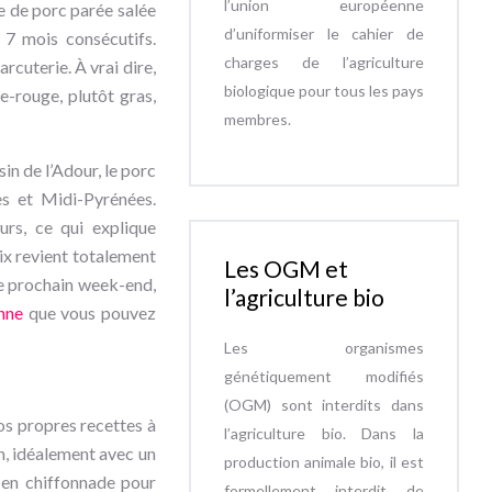
l’union européenne
se de porc parée salée
d’uniformiser le cahier de
 7 mois consécutifs.
charges de l’agriculture
arcuterie. À vrai dire,
biologique pour tous les pays
-rouge, plutôt gras,
membres.
sin de l’Adour, le porc
es et Midi-Pyrénées.
urs, ce qui explique
ix revient totalement
Les OGM et
 le prochain week-end,
l’agriculture bio
nne
que vous pouvez
Les organismes
génétiquement modifiés
(OGM) sont interdits dans
os propres recettes à
l’agriculture bio. Dans la
n, idéalement avec un
production animale bio, il est
t en chiffonnade pour
formellement interdit de