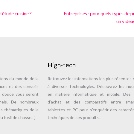
d’étude cuisine ?
Entreprises : pour quels types de pr
un vidéa
High-tech
tions du monde de la
Retrouvez les informations les plus récentes r
uces et des conseils
à diverses technologies. Découvrez les no
u douce vous seront
en matière informatique et mobile. Des c
nnels. De nombreux
d’achat et des comparatifs entre smar
es thématiques de la
tablettes et PC pour s’enquérir des caractér
u fusil de chasse…)
techniques de ces produits.