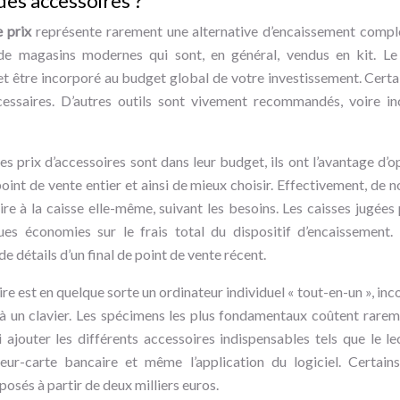
des accessoires ?
e prix
représente rarement une alternative d’encaissement complè
x de magasins modernes qui sont, en général, vendus en kit. Le
 être incorporé au budget global de votre investissement. Certai
ssaires. D’autres outils sont vivement recommandés, voire in
les prix d’accessoires sont dans leur budget, ils ont l’avantage d’o
point de vente entier et ainsi de mieux choisir. Effectivement, de
aire à la caisse elle-même, suivant les besoins. Les caisses jugée
ues économies sur le frais total du dispositif d’encaissement.
 détails d’un final de point de vente récent.
ire est en quelque sorte un ordinateur individuel « tout-en-un », inc
et à un clavier. Les spécimens les plus fondamentaux coûtent rare
si ajouter les différents accessoires indispensables tels que le l
lecteur-carte bancaire et même l’application du logiciel. Certa
osés à partir de deux milliers euros.