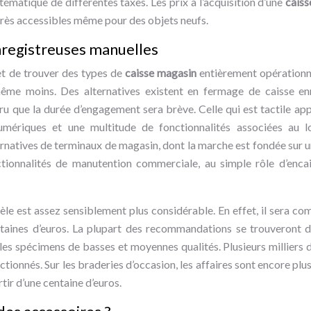
ématique de différentes taxes. Les prix à l’acquisition d’une
caiss
rès accessibles même pour des objets neufs.
nregistreuses manuelles
t de trouver des types de
caisse magasin
entièrement opérationne
me moins. Des alternatives existent en fermage de caisse enr
cru que la durée d’engagement sera brève. Celle qui est tactile 
mériques et une multitude de fonctionnalités associées au logi
rnatives de terminaux de magasin, dont la marche est fondée sur u
tionnalités de manutention commerciale, au simple rôle d’enca
le est assez sensiblement plus considérable. En effet, il sera co
taines d’euros. La plupart des recommandations se trouveront d
r les spécimens de basses et moyennes qualités. Plusieurs milliers 
ctionnés. Sur les braderies d’occasion, les affaires sont encore pl
tir d’une centaine d’euros.