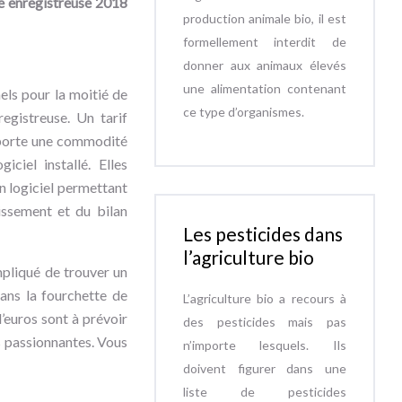
e enregistreuse 2018
production animale bio, il est
formellement interdit de
donner aux animaux élevés
une alimentation contenant
ls pour la moitié de
ce type d’organismes.
egistreuse. Un tarif
apporte une commodité
ciel installé. Elles
n logiciel permettant
issement et du bilan
Les pesticides dans
l’agriculture bio
mpliqué de trouver un
ans la fourchette de
L’agriculture bio a recours à
d’euros sont à prévoir
des pesticides mais pas
us passionnantes. Vous
n’importe lesquels. Ils
doivent figurer dans une
liste de pesticides