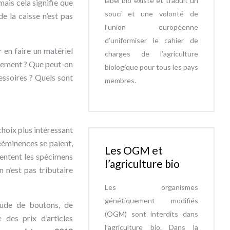
label bio existe et traduit un
ais cela signifie que
souci et une volonté de
de la caisse n’est pas
l’union européenne
d’uniformiser le cahier de
r en faire un matériel
charges de l’agriculture
trement ? Que peut-on
biologique pour tous les pays
essoires ? Quels sont
membres.
hoix plus intéressant
ééminences se paient,
Les OGM et
sentent les spécimens
l’agriculture bio
 n’est pas tributaire
Les organismes
génétiquement modifiés
tude de boutons, de
(OGM) sont interdits dans
 des prix d’articles
l’agriculture bio. Dans la