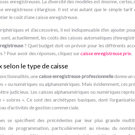
sses enregistreuses. La diversité des modèles est énorme, certes, m
e enregistreuse s’élargisse. Il est vrai autant que le simple tarif 
tier le coût d’une caisse enregistreuse.
iphériques et d’accessoires, il est indispensable d’en ajouter pou
sont, actuellement, les coûts des caisses automatiques d’enregis
registreuse
? Quel budget doit-on prévoir pour les différents acc
es ? Pour avoir des réponses, cliquez sur
caisse enregistreuse prix
.
 selon le type de caisse
fonctionnalités, une
caisse enregistreuse professionnelle
donne un c
ques » ou numériques ou alphanumériques. Mais évidemment, ces pr
nt être judicieux. Les caisses alphanumériques ou numériques repré
 sobres ». Ce sont des archétypes basiques, dont l’organisation
t pas d’activités de gestion commerciale.
es se spécifient des précédentes par leur plus grande multi
lités de programmation, particulièrement au niveau du nombre