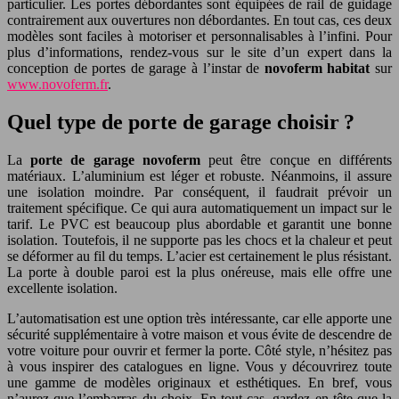
particulier. Les portes débordantes sont équipées de rail de guidage
contrairement aux ouvertures non débordantes. En tout cas, ces deux
modèles sont faciles à motoriser et personnalisables à l’infini. Pour
plus d’informations, rendez-vous sur le site d’un expert dans la
conception de portes de garage à l’instar de
novoferm habitat
sur
www.novoferm.fr
.
Quel type de porte de garage choisir ?
La
porte de garage novoferm
peut être conçue en différents
matériaux. L’aluminium est léger et robuste. Néanmoins, il assure
une isolation moindre. Par conséquent, il faudrait prévoir un
traitement spécifique. Ce qui aura automatiquement un impact sur le
tarif. Le PVC est beaucoup plus abordable et garantit une bonne
isolation. Toutefois, il ne supporte pas les chocs et la chaleur et peut
se déformer au fil du temps. L’acier est certainement le plus résistant.
La porte à double paroi est la plus onéreuse, mais elle offre une
excellente isolation.
L’automatisation est une option très intéressante, car elle apporte une
sécurité supplémentaire à votre maison et vous évite de descendre de
votre voiture pour ouvrir et fermer la porte. Côté style, n’hésitez pas
à vous inspirer des catalogues en ligne. Vous y découvrirez toute
une gamme de modèles originaux et esthétiques. En bref, vous
n’aurez que l’embarras du choix. En tout cas, gardez en tête que la