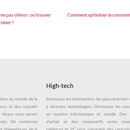
e pas chères : où trouver
Comment optimiser la consomm
ruiner ?
High-tech
tions du monde de la
Retrouvez les informations les plus récentes r
uces et des conseils
à diverses technologies. Découvrez les no
u douce vous seront
en matière informatique et mobile. Des c
nnels. De nombreux
d’achat et des comparatifs entre smar
es thématiques de la
tablettes et PC pour s’enquérir des caractér