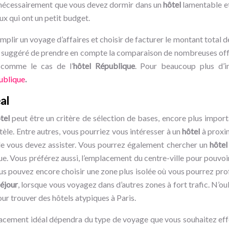
s nécessairement que vous devez dormir dans un
hôtel
lamentable et
ux qui ont un petit budget.
plir un voyage d’affaires et choisir de facturer le montant total 
ors suggéré de prendre en compte la comparaison de nombreuses off
x comme le cas de l’
hôtel République
. Pour beaucoup plus d’in
ublique
.
al
tel
peut être un critère de sélection de bases, encore plus impor
ntèle. Entre autres, vous pourriez vous intéresser à un
hôtel
à proxi
elle vous devez assister. Vous pourrez également chercher un
hôtel
que. Vous préférez aussi, l’emplacement du centre-ville pour pouvoi
Vous pouvez encore choisir une zone plus isolée où vous pourrez profi
séjour
, lorsque vous voyagez dans d’autres zones à fort trafic. N’ou
ur trouver des hôtels atypiques à Paris.
acement idéal dépendra du type de voyage que vous souhaitez effe