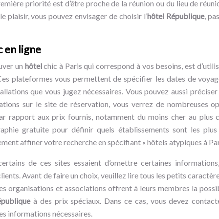
remière priorité est d’être proche de la réunion ou du lieu de réu
le plaisir, vous pouvez envisager de choisir l’
hôtel République
, pa
 en ligne
ouver un
hôtel
chic à Paris qui correspond à vos besoins, est d’util
. Ces plateformes vous permettent de spécifier les dates de voyag
tallations que vous jugez nécessaires. Vous pouvez aussi précise
ations sur le site de réservation, vous verrez de nombreuses op
par rapport aux prix fournis, notamment du moins cher au plus 
raphie gratuite pour définir quels établissements sont les plu
ment affiner votre recherche en spécifiant « hôtels atypiques à Par
certains de ces sites essaient d’omettre certaines informations,
ents. Avant de faire un choix, veuillez lire tous les petits caractèr
nes organisations et associations offrent à leurs membres la possi
épublique
à des prix spéciaux. Dans ce cas, vous devez contacte
les informations nécessaires.