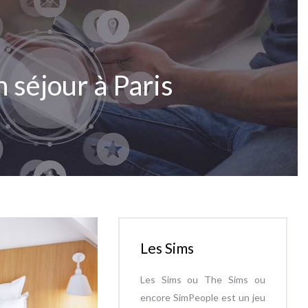
 séjour à Paris
Les Sims
Les Sims ou The Sims ou
encore SimPeople est un jeu