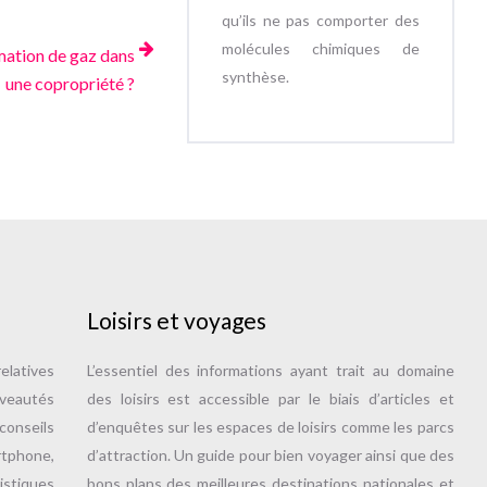
qu’ils ne pas comporter des
molécules chimiques de
ation de gaz dans
synthèse.
une copropriété ?
Loisirs et voyages
elatives
L’essentiel des informations ayant trait au domaine
uveautés
des loisirs est accessible par le biais d’articles et
onseils
d’enquêtes sur les espaces de loisirs comme les parcs
tphone,
d’attraction. Un guide pour bien voyager ainsi que des
istiques
bons plans des meilleures destinations nationales et