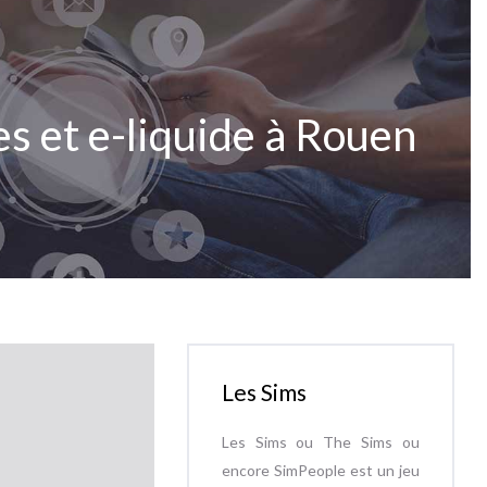
es et e-liquide à Rouen
Les Sims
Les Sims ou The Sims ou
encore SimPeople est un jeu