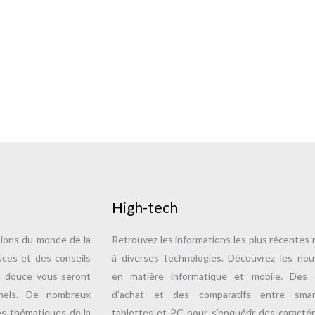
High-tech
tions du monde de la
Retrouvez les informations les plus récentes r
uces et des conseils
à diverses technologies. Découvrez les no
u douce vous seront
en matière informatique et mobile. Des c
nnels. De nombreux
d’achat et des comparatifs entre smar
es thématiques de la
tablettes et PC pour s’enquérir des caractér