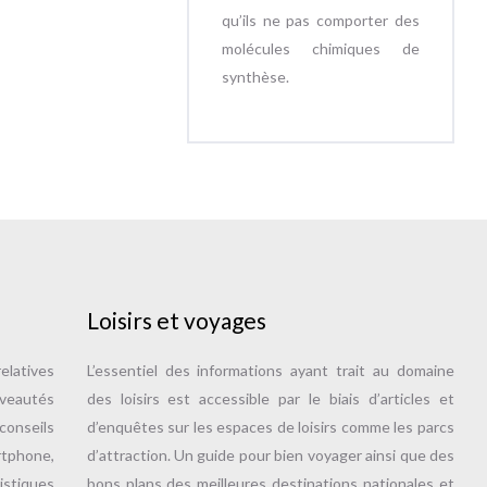
qu’ils ne pas comporter des
molécules chimiques de
synthèse.
Loisirs et voyages
elatives
L’essentiel des informations ayant trait au domaine
uveautés
des loisirs est accessible par le biais d’articles et
onseils
d’enquêtes sur les espaces de loisirs comme les parcs
tphone,
d’attraction. Un guide pour bien voyager ainsi que des
istiques
bons plans des meilleures destinations nationales et