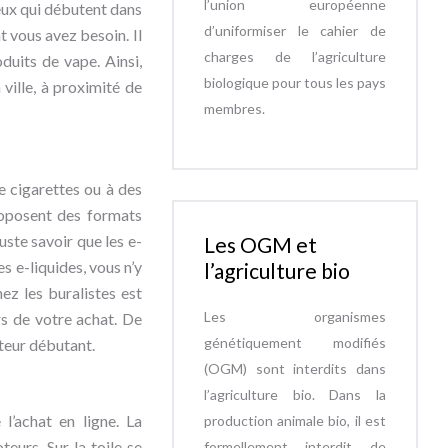
l’union européenne
ceux qui débutent dans
d’uniformiser le cahier de
t vous avez besoin. Il
charges de l’agriculture
duits de vape. Ainsi,
biologique pour tous les pays
 ville, à proximité de
membres.
e cigarettes ou à des
proposent des formats
uste savoir que les e-
Les OGM et
s e-liquides, vous n’y
l’agriculture bio
ez les buralistes est
Les organismes
rs de votre achat. De
génétiquement modifiés
oteur débutant.
(OGM) sont interdits dans
l’agriculture bio. Dans la
 l’achat en ligne. La
production animale bio, il est
eurs. Sur la toile se
formellement interdit de