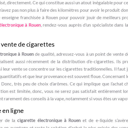
isé, directement. Ce qui constitue aussi un atout inégalable pour 
 n’avez pas non plus à faire des kilomètres pour avoir le produit don
 enseigne franchisée à Rouen pour pouvoir jouir de meilleurs pro
 électronique à Rouen
, rendez-vous auprès d’un spécialiste dans la
 vente de cigarettes
ctronique à Rouen
de qualité, adressez-vous à un point de vente d
éalisent aussi récemment de la distribution d’e-cigarettes. Ils 
leur vente se concentre sur les cigarettes traditionnelles. Il faut j
quantitatifs et que leur provenance est souvent floue. Concernant le
Donc, très peu de choix d’arômes. Ce qui implique que l’achat ch
ion est limitée, donc, vous ne serez pas satisfait entièrement lo
ent rarement des conseils à la vape, notamment si vous êtes un vap
 en ligne
ter de la
cigarette électronique à Rouen
et de e-liquide s’avère
n avantage et reste la solution d’achat la plus prisée des vapot