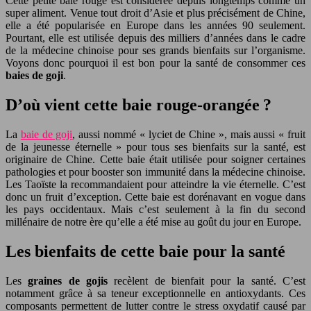
Cette petite baie rouge est considérée depuis longtemps comme un
super aliment. Venue tout droit d’Asie et plus précisément de Chine,
elle a été popularisée en Europe dans les années 90 seulement.
Pourtant, elle est utilisée depuis des milliers d’années dans le cadre
de la médecine chinoise pour ses grands bienfaits sur l’organisme.
Voyons donc pourquoi il est bon pour la santé de consommer ces
baies de goji
.
D’où vient cette baie rouge-orangée ?
La
baie de goji
, aussi nommé « lyciet de Chine », mais aussi « fruit
de la jeunesse éternelle » pour tous ses bienfaits sur la santé, est
originaire de Chine. Cette baie était utilisée pour soigner certaines
pathologies et pour booster son immunité dans la médecine chinoise.
Les Taoïste la recommandaient pour atteindre la vie éternelle. C’est
donc un fruit d’exception. Cette baie est dorénavant en vogue dans
les pays occidentaux. Mais c’est seulement à la fin du second
millénaire de notre ère qu’elle a été mise au goût du jour en Europe.
Les bienfaits de cette baie pour la santé
Les
graines de gojis
recèlent de bienfait pour la santé. C’est
notamment grâce à sa teneur exceptionnelle en antioxydants. Ces
composants permettent de lutter contre le stress oxydatif causé par