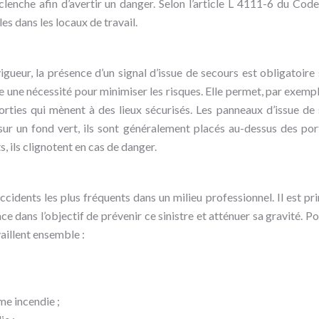
lenche afin d’avertir un danger. Selon l’article L 4111-6 du Code 
es dans les locaux de travail.
gueur, la présence d’un signal d’issue de secours est obligatoire s
 une nécessité pour minimiser les risques. Elle permet, par exemple
orties qui mènent à des lieux sécurisés. Les panneaux d’issue de
 sur un fond vert, ils sont généralement placés au-dessus des po
s, ils clignotent en cas de danger.
ccidents les plus fréquents dans un milieu professionnel. Il est pri
ce dans l’objectif de prévenir ce sinistre et atténuer sa gravité. Po
vaillent ensemble :
me incendie ;